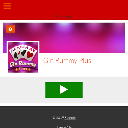
Friv juegos
Gin Rummy Plus
© 2019
Famobi
Juegos friv