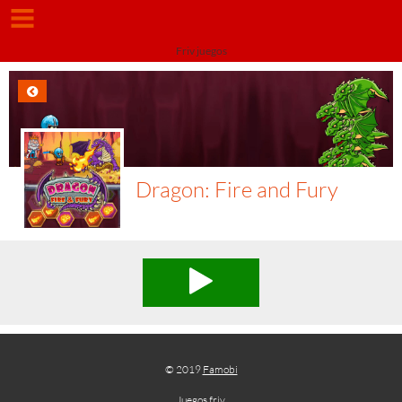
Friv juegos
Dragon: Fire and Fury
© 2019
Famobi
Juegos friv