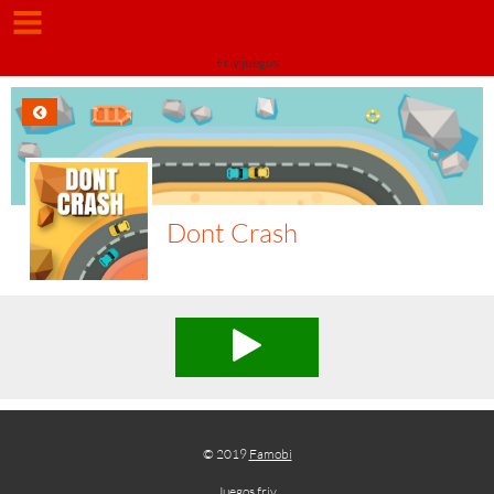
Friv juegos
Dont Crash
© 2019
Famobi
Juegos friv