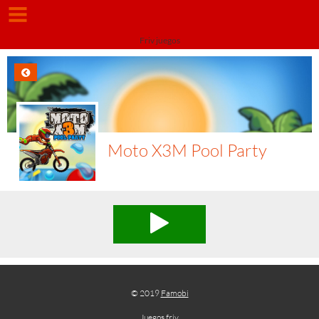
Friv juegos
Moto X3M Pool Party
© 2019
Famobi
Juegos friv