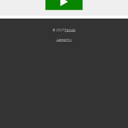
© 2019
Famobi
Juegos friv