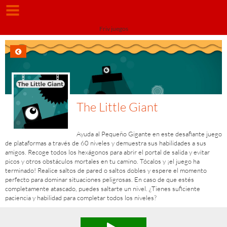
Friv juegos
The Little Giant
Ayuda al Pequeño Gigante en este desafiante juego
de plataformas a través de 60 niveles y demuestra sus habilidades a sus
amigos. Recoge todos los hexágonos para abrir el portal de salida y evitar
picos y otros obstáculos mortales en tu camino. Tócalos y ¡el juego ha
terminado! Realice saltos de pared o saltos dobles y espere el momento
perfecto para dominar situaciones peligrosas. En caso de que estés
completamente atascado, puedes saltarte un nivel. ¿Tienes suficiente
paciencia y habilidad para completar todos los niveles?